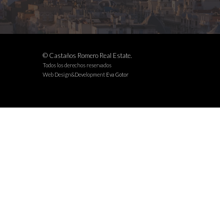
© Castaños Romero Real Estate.
Todos los derechos reservados
Web Design&Development
Eva Gotor